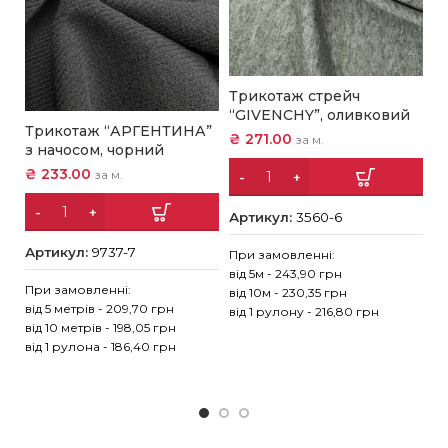
Трикотаж стрейч
“GIVENCHY”, оливковий
Т
Трикотаж “АРГЕНТИНА”
₴
271.00
за м.
“
з начосом, чорний
₴
₴
233.00
за м.
Артикул:
3560-6
А
Артикул:
9737-7
При замовленні:
від 5м - 243,90 грн
Пр
При замовленні:
від 10м - 230,35 грн
ві
від 5 метрів - 209,70 грн
від 1 рулону - 216,80 грн
ві
від 10 метрів - 198,05 грн
ві
від 1 рулона - 186,40 грн