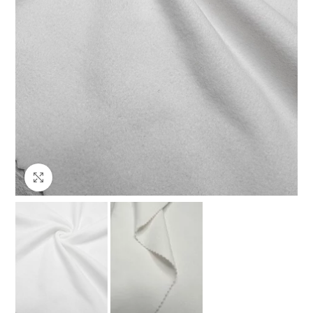
Клацніть, щоб збільшити