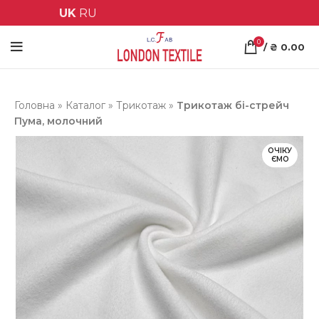
UK
RU
0
/
₴
0.00
Головна
»
Каталог
»
Трикотаж
»
Трикотаж бі-стрейч
Пума, молочний
ОЧІКУ
ЄМО