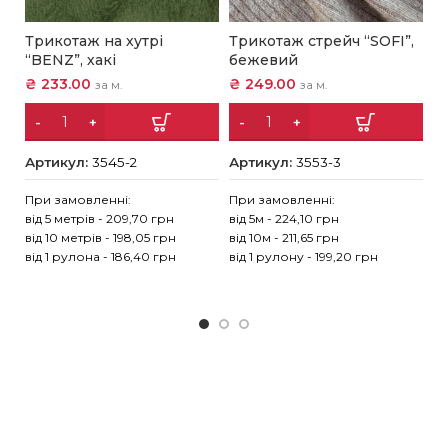
Т
Трикотаж на хутрі
Трикотаж стрейч “SOFI”,
о
“BENZ”, хакі
бежевий
₴
₴
233.00
₴
249.00
за м.
за м.
А
Артикул:
3545-2
Артикул:
3553-3
Пр
При замовленні:
При замовленні:
ві
від 5 метрів - 209,70 грн
від 5м - 224,10 грн
ві
від 10 метрів - 198,05 грн
від 10м - 211,65 грн
ві
від 1 рулона - 186,40 грн
від 1 рулону - 199,20 грн