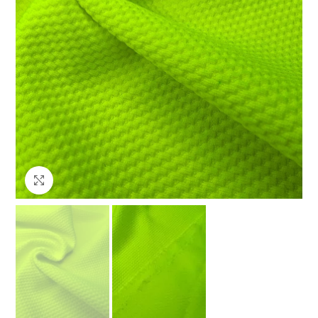
Клацніть, щоб збільшити