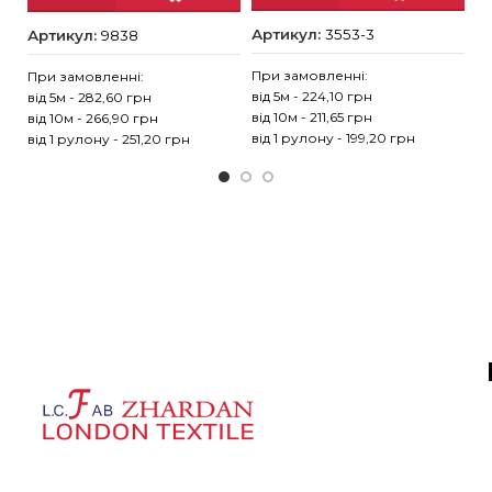
Артикул:
3553-3
Артикул:
9838
Пр
ві
При замовленні:
При замовленні:
ві
від 5м - 224,10 грн
від 5м - 282,60 грн
ві
від 10м - 211,65 грн
від 10м - 266,90 грн
від 1 рулону - 199,20 грн
від 1 рулону - 251,20 грн