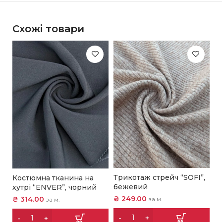
Схожі товари
Т
ч
Трикотаж стрейч “SOFI”,
Костюмна тканина на
₴
бежевий
хутрі “ENVER”, чорний
₴
249.00
₴
314.00
за м.
за м.
А