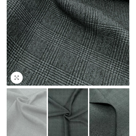
Клацніть, щоб збільшити