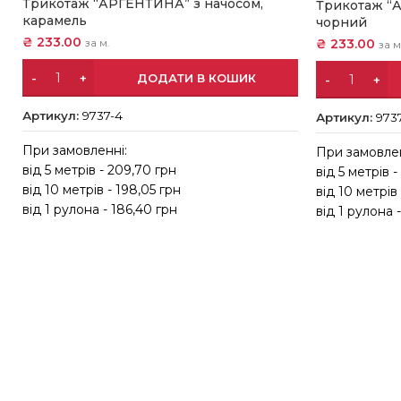
Трикотаж “АРГЕНТИНА” з начосом,
Трикотаж “
карамель
чорний
₴
233.00
₴
233.00
за м.
за м
ДОДАТИ В КОШИК
Артикул:
9737-4
Артикул:
973
При замовленні:
При замовлен
від 5 метрів - 209,70 грн
від 5 метрів 
від 10 метрів - 198,05 грн
від 10 метрів
від 1 рулона - 186,40 грн
від 1 рулона 