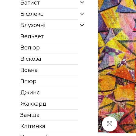
Батист
Біфлекс
Блузочні
Вельвет
Велюр
Віскоза
Вовна
Гіпюр
Джинс
Жаккард
Замша
Клацніт
Клітинка