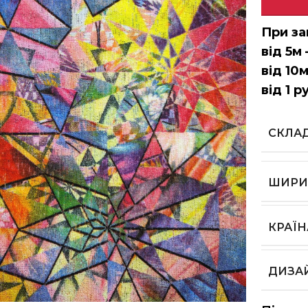
При за
від 5м 
від 10м
від 1 р
СКЛА
ШИРИ
КРАЇ
ДИЗА
ь, щоб збільшити