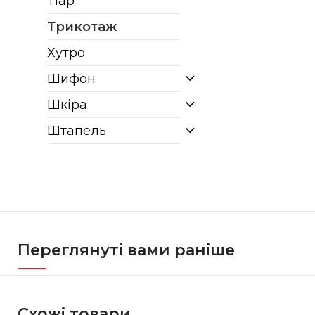
Тіар
Трикотаж
Хутро
Шифон
Шкіра
Штапель
Переглянуті вами раніше
Схожі товари