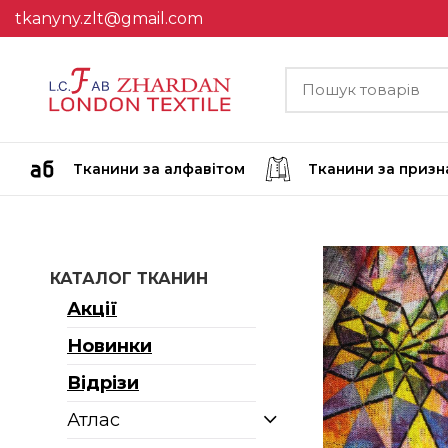
tkanyny.zlt@gmail.com
Тканини за алфавітом
Тканини за приз
КАТАЛОГ ТКАНИН
Акції
Новинки
Відрізи
Атлас