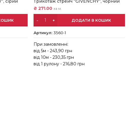
”, сірий
Трикотаж стрейч “GIVENCHY”, чорний
₴
271.00
за м.
КОШИК
ДОДАТИ В КОШИК
Артикул:
3560-1
При замовленні:
від 5м - 243,90 грн
від 10м - 230,35 грн
в
від 1 рулону - 216,80 грн
в