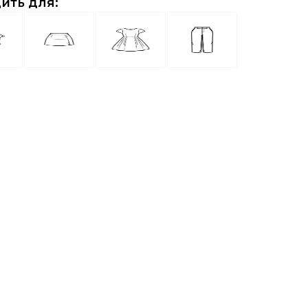
ить для: