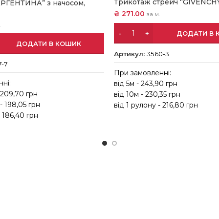
Трикотаж стрейч “GIVENCHY
АРГЕНТИНА” з начосом,
₴
271.00
за м.
.
ДОДАТИ В 
ДОДАТИ В КОШИК
Артикул:
3560-3
7-7
При замовленні:
ні:
від 5м - 243,90 грн
- 209,70 грн
від 10м - 230,35 грн
 - 198,05 грн
від 1 рулону - 216,80 грн
- 186,40 грн