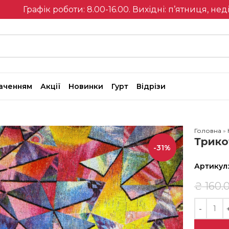
Графік роботи: 8.00-16.00. Вихідні: п’ятниця, нед
наченням
Акції
Новинки
Гурт
Відрізи
Головна
»
Трико
-31%
Артикул
₴
160.