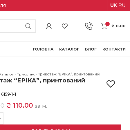
іля
UK
RU
0
₴
0.00
ГОЛОВНА
КАТАЛОГ
БЛОГ
КОНТАКТИ
Каталог
»
Трикотаж
»
Трикотаж “ЕРІКА”, принтований
таж “ЕРІКА”, принтований
:
6159-1-1
₴
110.00
00
за м.