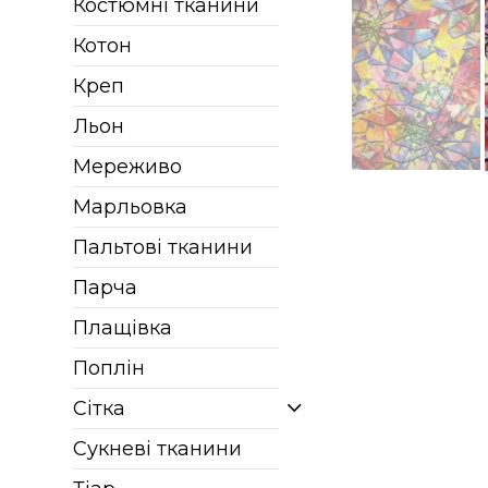
Костюмні тканини
Котон
Креп
Льон
Мереживо
Марльовка
Пальтові тканини
Парча
Плащівка
Поплін
Сітка
Сукневі тканини