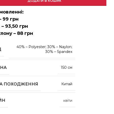
ДОДАТИ В КОШИК
мовленні:
– 99 грн
 – 93,50 грн
улону – 88 грн
40% – Polyester; 30% – Naylon;
Д
30% – Spandex
НА
150 см
НА ПОХОДЖЕННЯ
Китай
ЙН
квіти