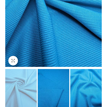
Клацніть, щоб збільшити