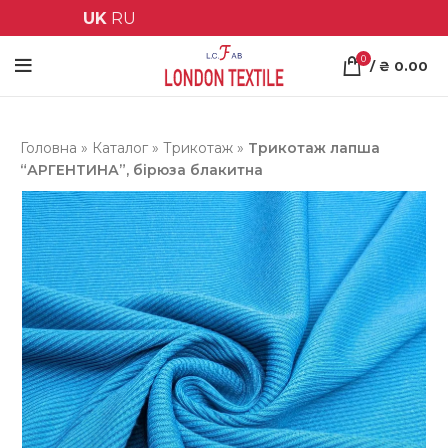
UK
RU
0
/
₴
0.00
Головна
»
Каталог
»
Трикотаж
»
Трикотаж лапша
“АРГЕНТИНА”, бірюза блакитна