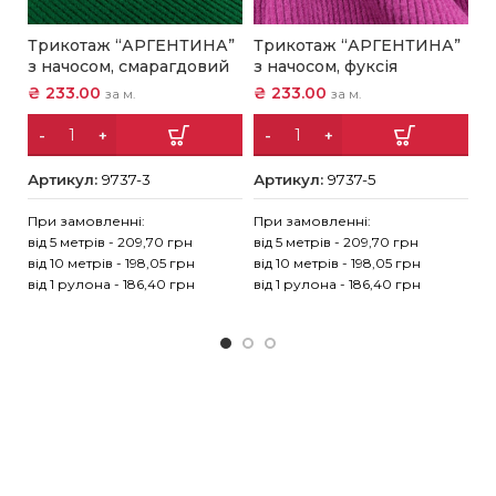
Трикотаж “АРГЕНТИНА”
Трикотаж “АРГЕНТИНА”
Т
з начосом, смарагдовий
з начосом, фуксія
б
₴
233.00
₴
233.00
₴
за м.
за м.
Артикул:
9737-3
Артикул:
9737-5
А
При замовленні:
При замовленні:
Пр
від 5 метрів - 209,70 грн
від 5 метрів - 209,70 грн
ві
від 10 метрів - 198,05 грн
від 10 метрів - 198,05 грн
ві
від 1 рулона - 186,40 грн
від 1 рулона - 186,40 грн
ві