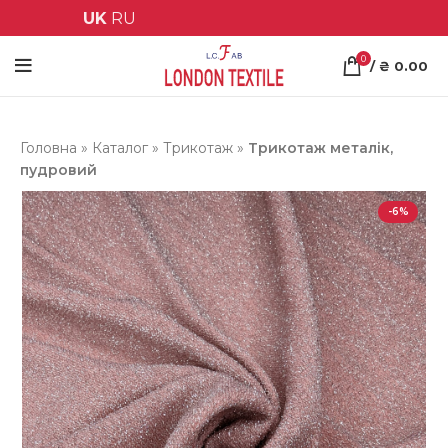
UK
RU
0
/
₴
0.00
Головна
»
Каталог
»
Трикотаж
»
Трикотаж металік,
пудровий
-6%