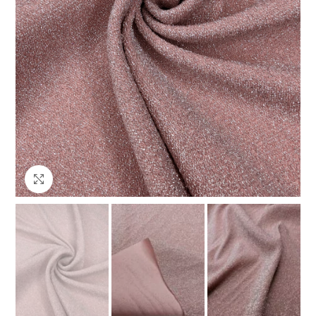
Клацніть, щоб збільшити