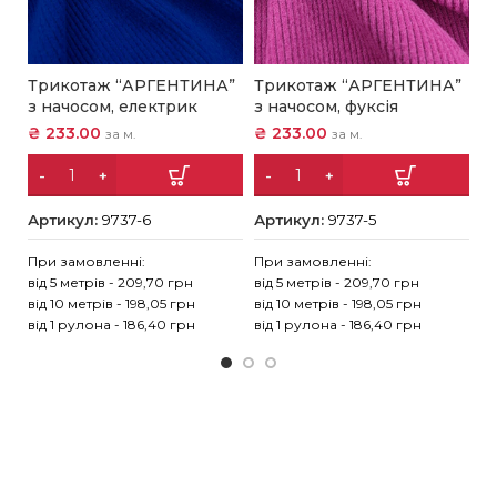
Трикотаж “АРГЕНТИНА”
Трикотаж “АРГЕНТИНА”
Т
з начосом, електрик
з начосом, фуксія
“
₴
233.00
₴
233.00
₴
за м.
за м.
Артикул:
9737-6
Артикул:
9737-5
А
При замовленні:
При замовленні:
Пр
від 5 метрів - 209,70 грн
від 5 метрів - 209,70 грн
ві
від 10 метрів - 198,05 грн
від 10 метрів - 198,05 грн
ві
від 1 рулона - 186,40 грн
від 1 рулона - 186,40 грн
ві