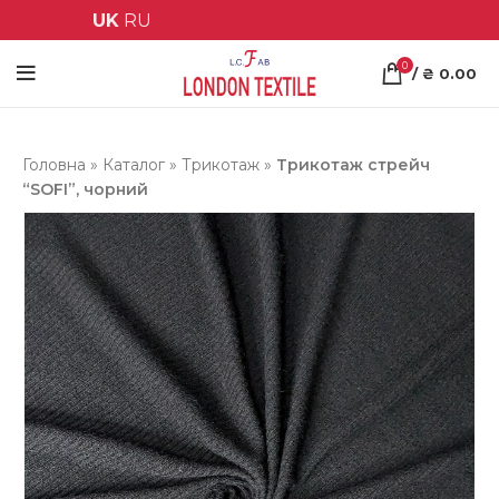
UK
RU
0
/
₴
0.00
Головна
»
Каталог
»
Трикотаж
»
Трикотаж стрейч
“SOFI”, чорний