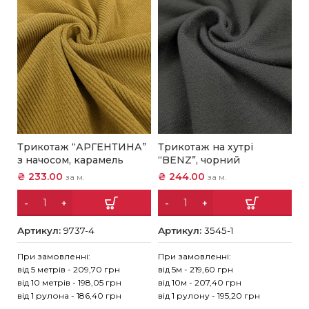
Трикотаж “АРГЕНТИНА”
Трикотаж на хутрі
Т
з начосом, карамель
“BENZ”, чорний
“
₴
233.00
₴
244.00
₴
за м.
за м.
Артикул:
9737-4
Артикул:
3545-1
А
При замовленні:
При замовленні:
Пр
від 5 метрів - 209,70 грн
від 5м - 219,60 грн
ві
від 10 метрів - 198,05 грн
від 10м - 207,40 грн
ві
від 1 рулона - 186,40 грн
від 1 рулону - 195,20 грн
ві