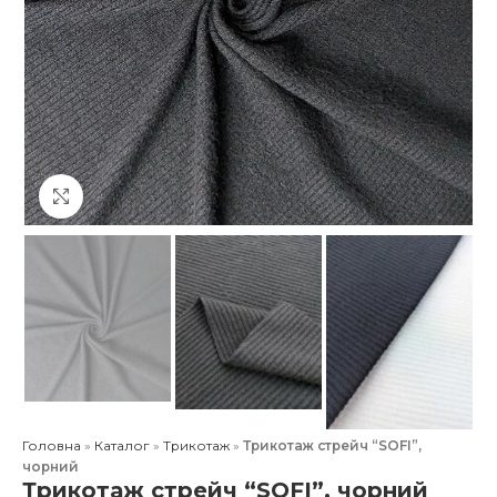
Клацніть, щоб збільшити
Головна
»
Каталог
»
Трикотаж
»
Трикотаж стрейч “SOFI”,
чорний
Трикотаж стрейч “SOFI”, чорний