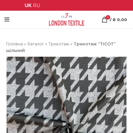
UK
RU
0
/
₴
0.00
Головна
»
Каталог
»
Трикотаж
»
Трикотаж “ТІСОТ”
щільний