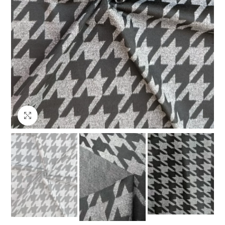
Клацніть, щоб збільшити