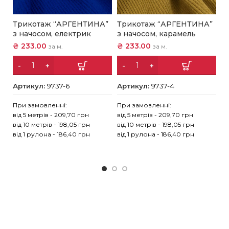
Трикотаж “АРГЕНТИНА”
Трикотаж “АРГЕНТИНА”
Т
з начосом, електрик
з начосом, карамель
“
₴
233.00
₴
233.00
₴
за м.
за м.
Артикул:
9737-6
Артикул:
9737-4
А
При замовленні:
При замовленні:
Пр
від 5 метрів - 209,70 грн
від 5 метрів - 209,70 грн
ві
від 10 метрів - 198,05 грн
від 10 метрів - 198,05 грн
ві
від 1 рулона - 186,40 грн
від 1 рулона - 186,40 грн
ві