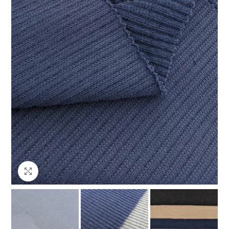
Клацніть, щоб збільшити