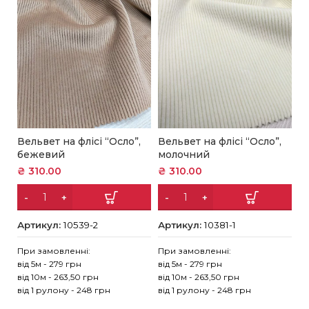
Вельвет на флісі “Осло”,
Вельвет на флісі “Осло”,
Ве
бежевий
молочний
т
₴
310.00
₴
310.00
₴
Артикул:
10539-2
Артикул:
10381-1
А
При замовленні:
При замовленні:
Пр
від 5м - 279 грн
від 5м - 279 грн
ві
від 10м - 263,50 грн
від 10м - 263,50 грн
ві
від 1 рулону - 248 грн
від 1 рулону - 248 грн
ві