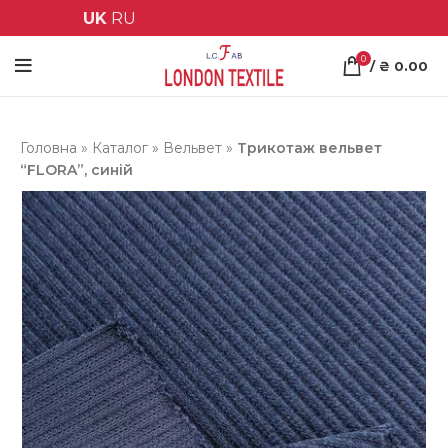
UK
RU
0
/
₴
0.00
Головна
»
Каталог
»
Вельвет
»
Трикотаж вельвет
“FLORA”, синій