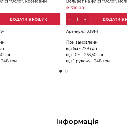
лісі “Осло”, кремовий
Вельвет на флісі “Осло”, мо
₴
310.00
ДОДАТИ В КОШИК
ДОДАТИ В 
9-1
Артикул:
10381-1
ні:
При замовленні:
грн
від 5м - 279 грн
,50 грн
від 10м - 263,50 грн
- 248 грн
від 1 рулону - 248 грн
Інформація