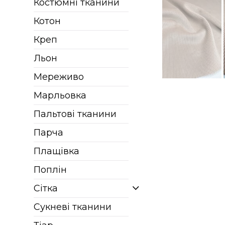
Костюмні тканини
Котон
Креп
Льон
Мереживо
Марльовка
Пальтові тканини
Парча
Плащівка
Поплін
Сітка
Сукневі тканини