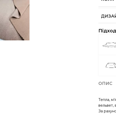
ДИЗА
Підход
ОПИС
Тепла, м’
вельвет, 
За рахуно