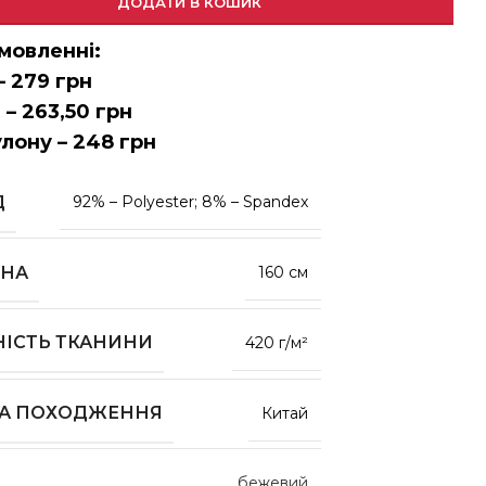
ДОДАТИ В КОШИК
мовленні:
– 279 грн
 – 263,50 грн
улону – 248 грн
Д
92% – Polyester; 8% – Spandex
НА
160 см
НІСТЬ ТКАНИНИ
420 г/м²
НА ПОХОДЖЕННЯ
Китай
бежевий