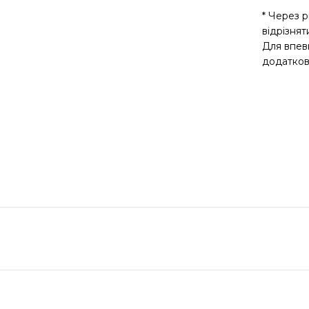
* Через р
відрізнят
Для впев
додатков