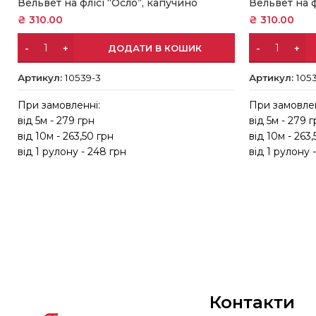
Вельвет на флісі “Осло”, капучино
Вельвет на ф
₴
310.00
₴
310.00
ДОДАТИ В КОШИК
Артикул:
10539-3
Артикул:
1053
При замовленні:
При замовлен
від 5м - 279 грн
від 5м - 279 
від 10м - 263,50 грн
від 10м - 263
від 1 рулону - 248 грн
від 1 рулону 
Контакти