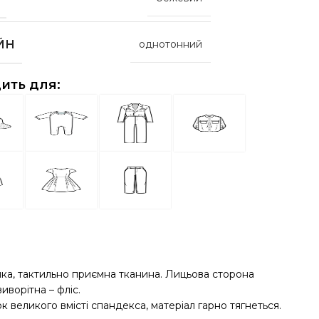
ЙН
однотонний
ить для:
яка, тактильно приємна тканина. Лицьова сторона
виворітна – фліс.
к великого вмісті спандекса, матеріал гарно тягнеться.