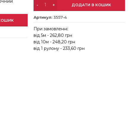
лочний
ДОДАТИ В КОШИК
Артикул:
3557-4
КОШИК
При замовленні:
від 5м - 262,80 грн
в
від 10м - 248,20 грн
від 1 рулону - 233,60 грн
в