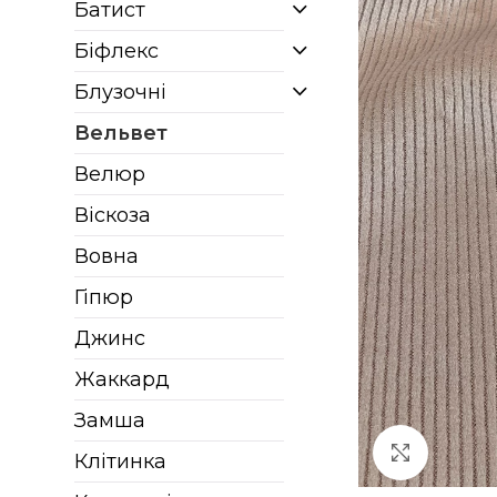
Батист
Біфлекс
Блузочні
Вельвет
Велюр
Віскоза
Вовна
Гіпюр
Джинс
Жаккард
Замша
Клацніт
Клітинка