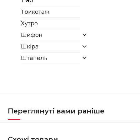
Тіар
Трикотаж
Хутро
Шифон
Шкіра
Штапель
Переглянуті вами раніше
Схожі товари