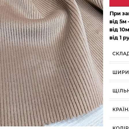
При за
від 5м 
від 10м
від 1 р
СКЛА
ШИРИ
ЩІЛЬ
КРАЇ
ь, щоб збільшити
КОЛІР