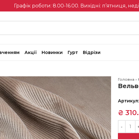
Графік роботи: 8.00-16.00. Вихідні: п’ятниця, нед
наченням
Акції
Новинки
Гурт
Відрізи
Головна
»
Вельв
Артикул
₴
310