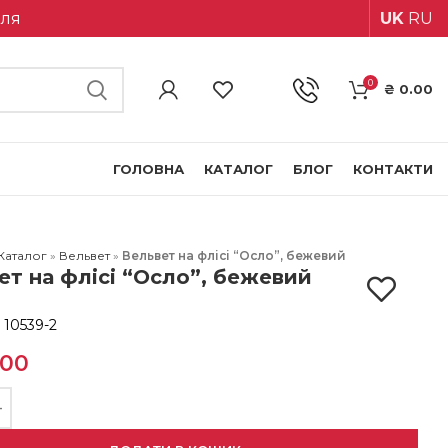
іля
UK
RU
0
₴
0.00
ГОЛОВНА
КАТАЛОГ
БЛОГ
КОНТАКТИ
Каталог
»
Вельвет
»
Вельвет на флісі “Осло”, бежевий
ет на флісі “Осло”, бежевий
:
10539-2
.00