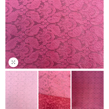
Клацніть, щоб збільшити