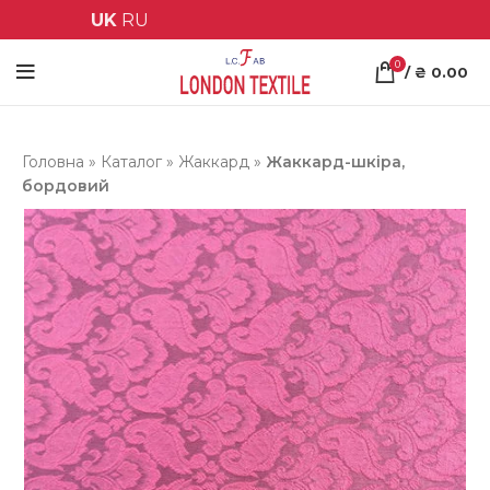
UK
RU
0
/
₴
0.00
Головна
»
Каталог
»
Жаккард
»
Жаккард-шкіра,
бордовий