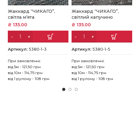
Жаккард “ЧИКАГО”,
Жаккард “ЧИКАГО”,
Ж
світла м’ята
світлий капучино
б
₴
135.00
₴
135.00
₴
Артикул:
5380-1-3
Артикул:
5380-1-5
А
При замовленні:
При замовленні:
Пр
від 5м - 121,50 грн
від 5м - 121,50 грн
ві
від 10м - 114,75 грн
від 10м - 114,75 грн
ві
від 1 рулону - 108 грн
від 1 рулону - 108 грн
ві