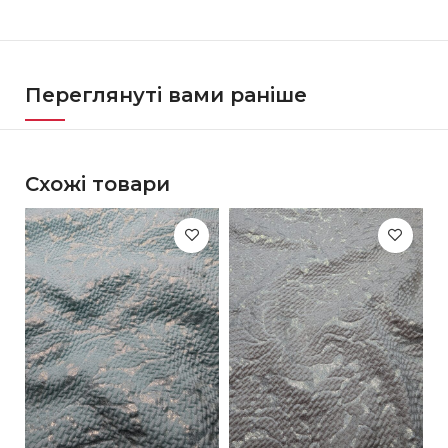
Переглянуті вами раніше
Схожі товари
-