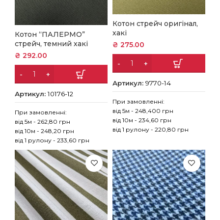
Котон стрейч оригінал,
хакі
Котон “ПАЛЕРМО”
стрейч, темний хакі
₴
275.00
₴
292.00
Артикул:
9770-14
Артикул:
10176-12
При замовленні:
від 5м - 248,400 грн
При замовленні:
від 10м - 234,60 грн
від 5м - 262,80 грн
від 1 рулону - 220,80 грн
від 10м - 248,20 грн
від 1 рулону - 233,60 грн