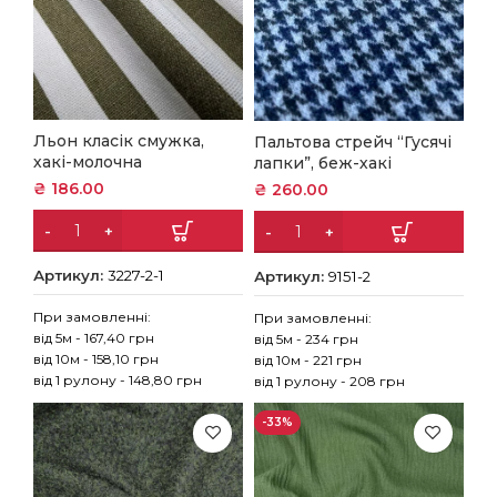
Льон класік смужка,
Пальтова стрейч “Гусячі
хакі-молочна
лапки”, беж-хакі
₴
186.00
₴
260.00
Артикул:
3227-2-1
Артикул:
9151-2
При замовленні:
При замовленні:
від 5м - 167,40 грн
від 5м - 234 грн
від 10м - 158,10 грн
від 10м - 221 грн
від 1 рулону - 148,80 грн
від 1 рулону - 208 грн
-33%