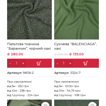
Пальтова тканина
Сукнева “BALENCIAGA”,
“Баранчик”, чорний-хакі
хакі
₴
280.00
₴
135.00
₴
200.00
Артикул:
9836-2
Артикул:
3324-7
При замовленні:
При замовленні:
від 5м - 252 грн
від 5м - 121,50 грн
від 10м - 238 грн
від 10м - 114,75 грн
від 1 рулону - 224 грн
від 1 рулону - 108 грн