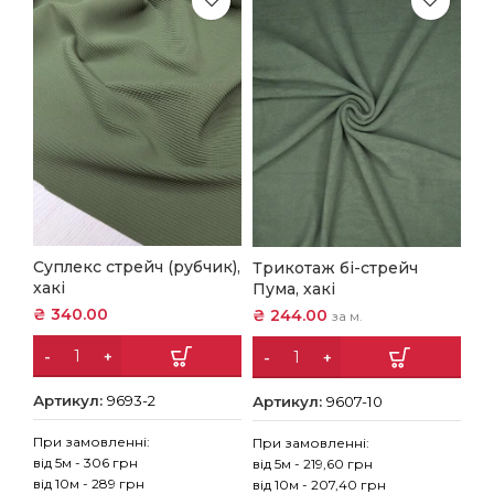
Суплекс стрейч (рубчик),
Трикотаж бі-стрейч
хакі
Пума, хакі
₴
340.00
₴
244.00
за м.
Артикул:
9693-2
Артикул:
9607-10
При замовленні:
При замовленні:
від 5м - 306 грн
від 5м - 219,60 грн
від 10м - 289 грн
від 10м - 207,40 грн