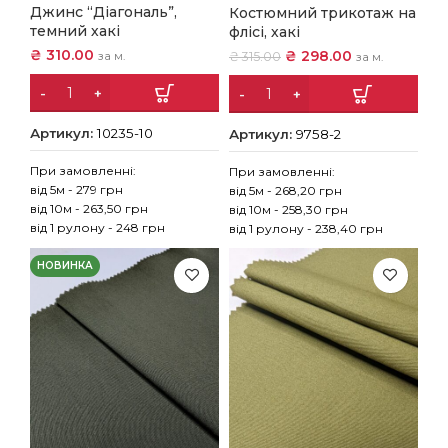
Джинс “Діагональ”,
Костюмний трикотаж на
темний хакі
флісі, хакі
₴
310.00
₴
298.00
₴
315.00
за м.
за м.
Артикул:
10235-10
Артикул:
9758-2
При замовленні:
При замовленні:
від 5м - 279 грн
від 5м - 268,20 грн
від 10м - 263,50 грн
від 10м - 258,30 грн
від 1 рулону - 248 грн
від 1 рулону - 238,40 грн
НОВИНКА