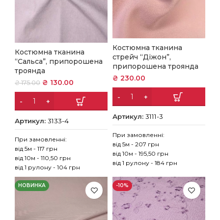
Костюмна тканина
Костюмна тканина
стрейч “Діжон”,
“Сальса”, припорошена
припорошена троянда
троянда
₴
230.00
₴
130.00
₴
175.00
Артикул:
3111-3
Артикул:
3133-4
При замовленні:
При замовленні:
від 5м - 207 грн
від 5м - 117 грн
від 10м - 195,50 грн
від 10м - 110,50 грн
від 1 рулону - 184 грн
від 1 рулону - 104 грн
НОВИНКА
-10%