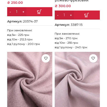
рожево-фрезовий
₴
250.00
₴
300.00
Артикул:
20574-37
Артикул:
3387-15
При замовленні:
При замовленні:
від 5м - 225 грн
від 5м - 270 грн
від 10м - 212,5 грн
від 10м - 255 грн
від 1 рулону - 200 грн
від 1 рулону - 240 грн