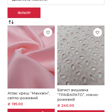
ФІЛЬТР
Батист вишивка
Атлас креш “Макквін”,
“ТРАФАРАТО”, ніжно-
світло-рожевий
рожевий
₴
195.00
₴
240.00