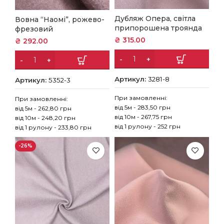
Дубляж Опера, світла
Вовна “Наомі”, рожево-
припорошена троянда
фрезовий
₴
315.00
₴
292.00
Артикул:
3281-8
Артикул:
5352-3
При замовленні:
При замовленні:
від 5м - 283,50 грн
від 5м - 262,80 грн
від 10м - 267,75 грн
від 10м - 248,20 грн
від 1 рулону - 252 грн
від 1 рулону - 233,80 грн
-26%