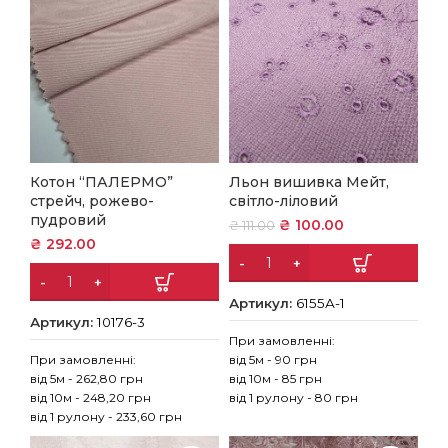
Котон “ПАЛЕРМО”
Льон вишивка Мейт,
стрейч, рожево-
світло-ліловий
пудровий
₴
100.00
₴
111.00
₴
292.00
Артикул:
6155А-1
Артикул:
10176-3
При замовленні:
При замовленні:
від 5м - 90 грн
від 5м - 262,80 грн
від 10м - 85 грн
від 10м - 248,20 грн
від 1 рулону - 80 грн
від 1 рулону - 233,60 грн