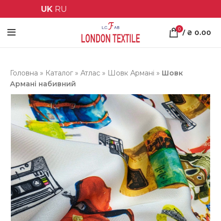
UK
RU
0
/
₴
0.00
Головна
»
Каталог
»
Атлас
»
Шовк Армані
»
Шовк
Армані набивний