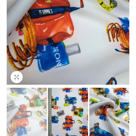
Клацніть, щоб збільшити