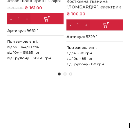
Атлас шовк креш “Софія”
Костюмна тканина
П
“ЛОМБАРДІЯ”, електрик
₴
161.00
₴
207.00
₴
₴
100.00
Артикул:
9662-1
А
Артикул:
5329-1
При замовленні:
Пр
від 5м - 144,90 грн
При замовленні:
ві
від 10м - 136,85 грн
від 5м - 90 грн
ві
від 1 рулону - 128,80 грн
від 10м - 85 грн
ві
від 1 рулону - 80 грн