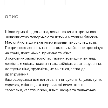
ОПИС
Шовк Армані – делікатна, легка тканина з приємною
шовковистою поверхнею та легким матовим блиском.
Має стійкість до механічних впливів і високу міцність.
Попри свою легкість та невагомість, майже не просвічує
на сонці, дуже ніжна, приємна та м’яка.
З основних характеристик: гарний зовнішній вигляд,
легкість, м’якість, практичність, стійкість до зношування,
доступна ціна, пружність, не мнеться, легка до
драпірування.
Застосовується для виготовлення: суконь, блузок, тунік,
сорочок, спідниць та широких жіночих штанів,
сарафанів, халатів, піжам, літніх шарфів та палантинів.