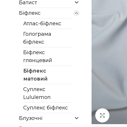
Батист
Біфлекс
Атлас-біфлекс
Голограма
біфлекс
Біфлекс
глянцевий
Біфлекс
матовий
Суплекс
Lululemon
Суплекс біфлекс
Клацніт
Блузочні