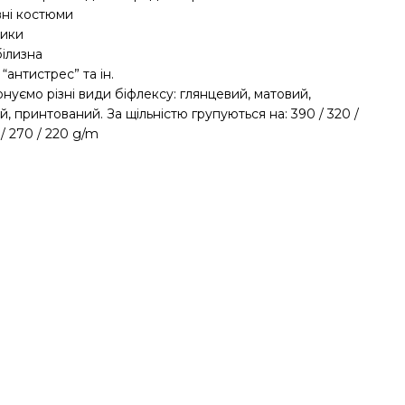
вні костюми
ники
білизна
 “антистрес” та ін.
нуємо різні види біфлексу: глянцевий, матовий,
, принтований. За щільністю групуються на: 390 / 320 /
 / 270 / 220 g/m