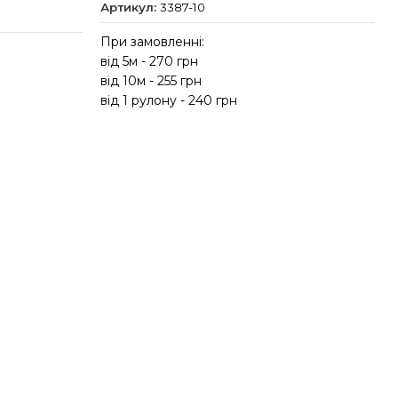
Артикул:
3387-10
При замовленні:
від 5м - 270 грн
від 10м - 255 грн
в
від 1 рулону - 240 грн
в