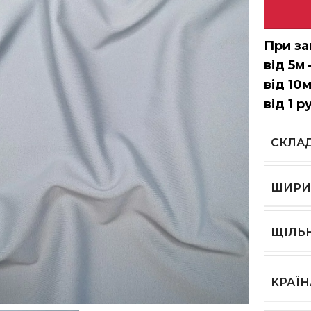
При за
від 5м 
від 10м
від 1 р
СКЛА
ШИРИ
ЩІЛЬ
КРАЇ
ь, щоб збільшити