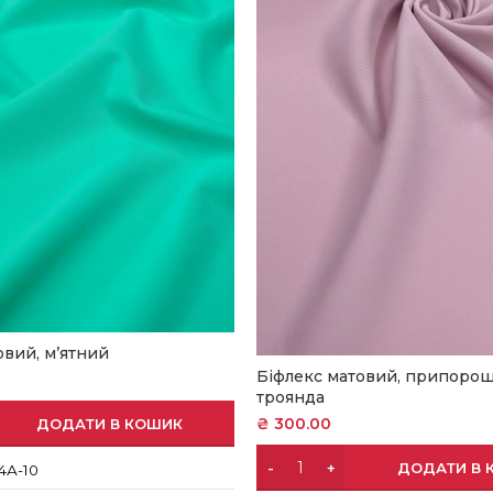
овий, м’ятний
Біфлекс матовий, припоро
троянда
₴
300.00
ДОДАТИ В КОШИК
ДОДАТИ В 
4А-10