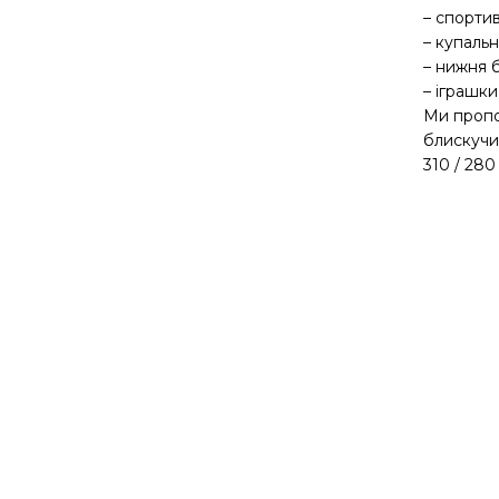
– спорти
– купаль
– нижня 
– іграшки
Ми пропо
блискучий
310 / 280