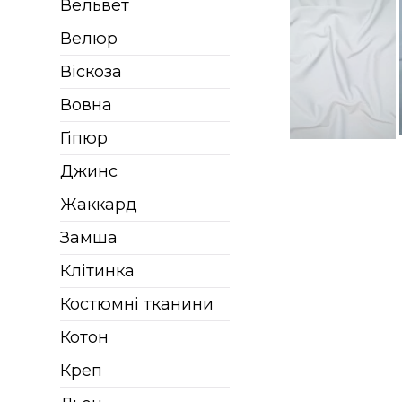
Вельвет
Велюр
Віскоза
Вовна
Гіпюр
Джинс
Жаккард
Замша
Клітинка
Костюмні тканини
Котон
Креп