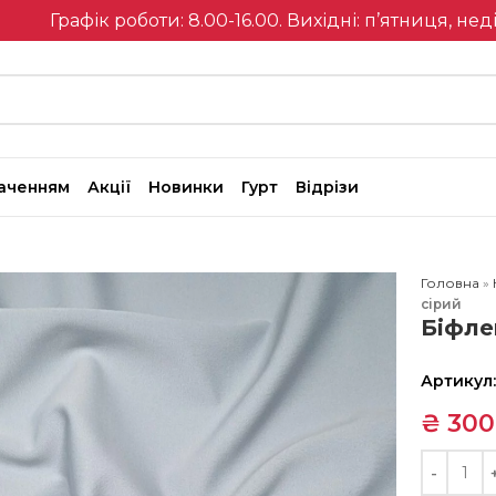
Графік роботи: 8.00-16.00. Вихідні: п’ятниця, нед
наченням
Акції
Новинки
Гурт
Відрізи
Головна
»
сірий
Біфле
Артикул
₴
300