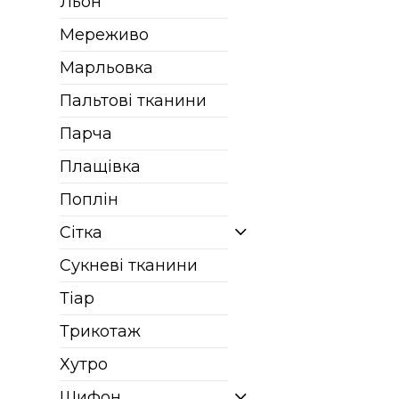
Льон
Мереживо
Марльовка
Пальтові тканини
Парча
Плащівка
Поплін
Сітка
Сукневі тканини
Тіар
Трикотаж
Хутро
Шифон