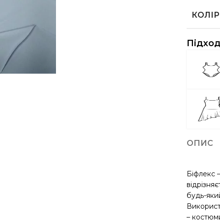
КОЛІР
Підход
ОПИС
Біфлекс 
відрізняє
будь-який
Використ
– костюм