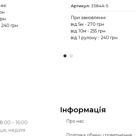
ні:
Артикул:
3384А-5
грн
При замовленні:
грн
від 5м - 270 грн
- 240 грн
від 10м - 255 грн
від 1 рулону - 240 грн
Інформація
Про нас
8:00 – 16:00
ця, неділя
Політика обміну і повернення