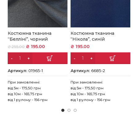
Костюмна тканина
Костюмна тканина
К
“Белліні”, чорний
“Нікола”, синій
“
₴
195.00
₴
195.00
₴
₴
255.00
Артикул:
01965-1
Артикул:
6685-2
А
При замовленні:
При замовленні:
Пр
від 5м - 175,50 грн
від 5м - 175,50 грн
ві
від 10м - 165,75 грн
від 10м - 165,75 грн
ві
від 1 рулону - 156 грн
від 1 рулону - 156 грн
ві