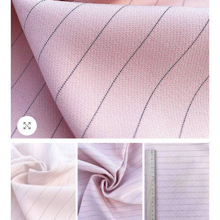
Клацніть, щоб збільшити