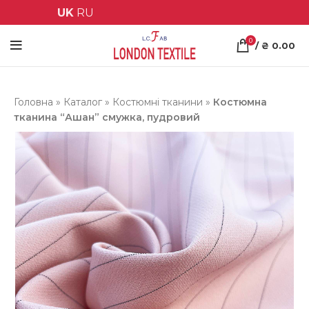
UK
RU
0
/
₴
0.00
Головна
»
Каталог
»
Костюмні тканини
»
Костюмна
тканина “Ашан” смужка, пудровий