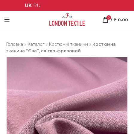
UK
RU
0
/
₴
0.00
Головна
»
Каталог
»
Костюмні тканини
»
Костюмна
тканина “Єва”, світло-фрезовий