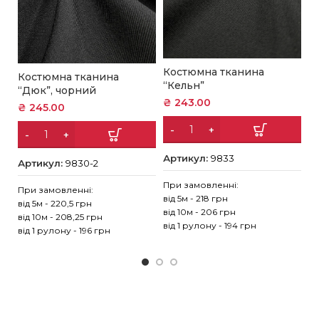
Костюмна тканина
Костюмна тканина
К
“Кельн”
“Дюк”, чорний
“
₴
243.00
₴
245.00
₴
Артикул:
9833
Артикул:
9830-2
А
При замовленні:
При замовленні:
Пр
від 5м - 218 грн
від 5м - 220,5 грн
ві
від 10м - 206 грн
від 10м - 208,25 грн
ві
від 1 рулону - 194 грн
від 1 рулону - 196 грн
ві