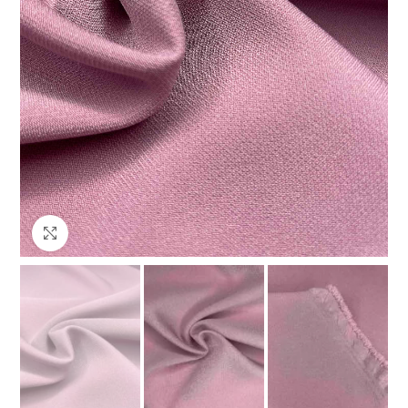
Клацніть, щоб збільшити