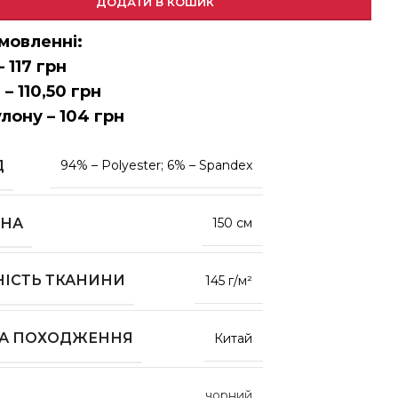
ДОДАТИ В КОШИК
мовленні:
– 117 грн
 – 110,50 грн
улону – 104 грн
Д
94% – Рolyester; 6% – Spandex
НА
150 см
НІСТЬ ТКАНИНИ
145 г/м²
НА ПОХОДЖЕННЯ
Китай
чорний