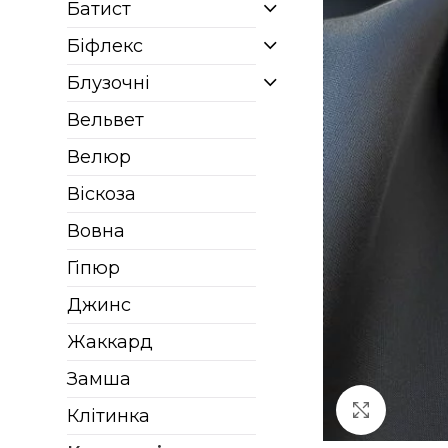
Батист
Біфлекс
Блузочні
Вельвет
Велюр
Віскоза
Вовна
Гіпюр
Джинс
Жаккард
Замша
Клацніт
Клітинка