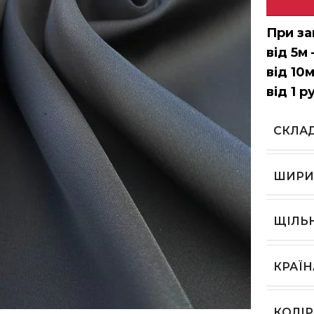
При за
від 5м 
від 10м
від 1 р
СКЛА
ШИРИ
ЩІЛЬ
КРАЇ
ь, щоб збільшити
КОЛІР