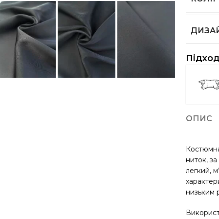
ДИЗА
Підход
ОПИС
Костюмна
ниток, за
легкий, м
характери
низьким р
Використ