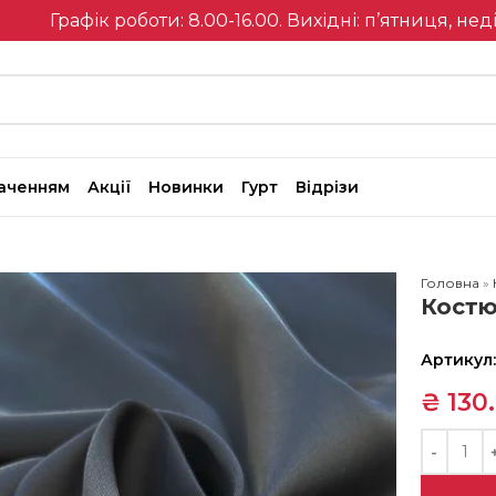
Графік роботи: 8.00-16.00. Вихідні: п’ятниця, нед
наченням
Акції
Новинки
Гурт
Відрізи
Головна
»
Костю
Артикул
₴
130