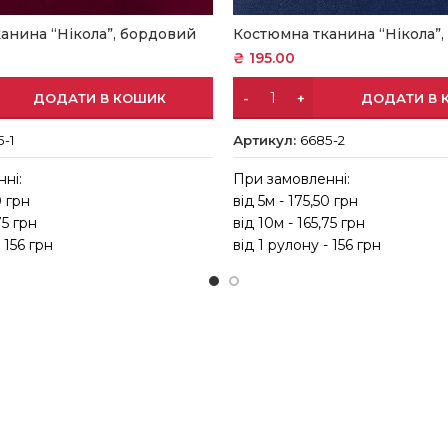
анина “Нікола”, бордовий
Костюмна тканина “Нікола”,
₴
195.00
ДОДАТИ В КОШИК
ДОДАТИ В 
5-1
Артикул:
6685-2
ні:
При замовленні:
0 грн
від 5м - 175,50 грн
75 грн
від 10м - 165,75 грн
 156 грн
від 1 рулону - 156 грн