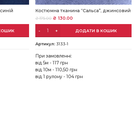
 синій
Костюмна тканина “Сальса”, джинсовий
₴
130.00
₴
175.00
КОШИК
ДОДАТИ В КОШИК
Артикул:
3133-1
При замовленні:
від 5м - 117 грн
в
від 10м - 110,50 грн
в
від 1 рулону - 104 грн
в