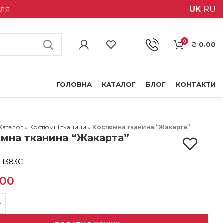
іля
UK
RU
0
₴
0.00
ГОЛОВНА
КАТАЛОГ
БЛОГ
КОНТАКТИ
Каталог
»
Костюмні тканини
»
Костюмна тканина “Жакарта”
мна тканина “Жакарта”
:
1383С
.00