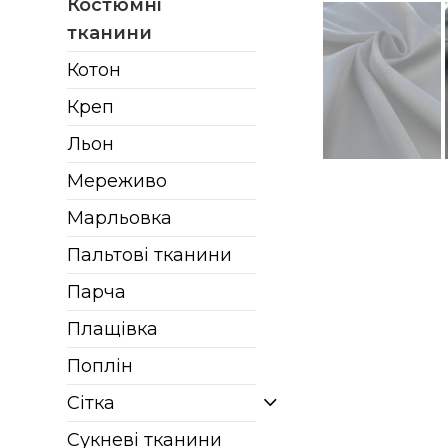
Костюмні
тканини
Котон
Креп
Льон
Мереживо
Марльовка
Пальтові тканини
Парча
Плащівка
Поплін
Сітка
Сукневі тканини