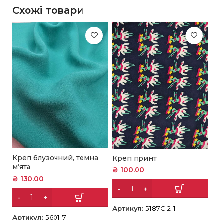
Схожі товари
Креп блузочний, темна
Креп принт
К
м’ята
₴
100.00
₴
₴
130.00
Артикул:
5187C-2-1
А
Артикул:
5601-7