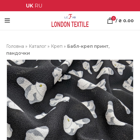
UK
RU
0
/
₴
0.00
Головна
»
Каталог
»
Креп
»
Бабл-креп принт,
пандочки