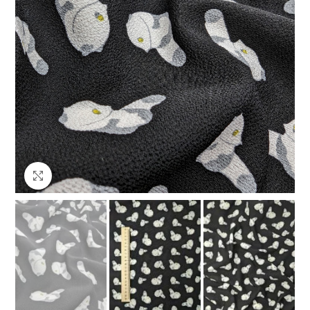
Клацніть, щоб збільшити