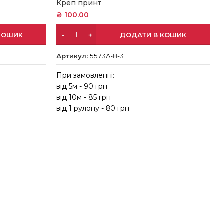
Креп принт
₴
100.00
КОШИК
ДОДАТИ В КОШИК
Артикул:
5573A-8-3
При замовленні:
в
від 5м - 90 грн
в
від 10м - 85 грн
в
від 1 рулону - 80 грн