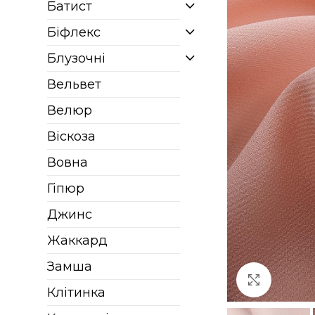
Батист
Біфлекс
Блузочні
Вельвет
Велюр
Віскоза
Вовна
Гіпюр
Джинс
Жаккард
Замша
Клацніт
Клітинка