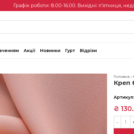
Графік роботи: 8.00-16.00. Вихідні: п’ятниця, нед
наченням
Акції
Новинки
Гурт
Відрізи
Головна
»
Креп 
Артикул
₴
130