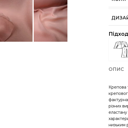
ДИЗА
Підход
ОПИС
Крепова 
креповог
фактурна
різних ви
еластану
характери
низьким р