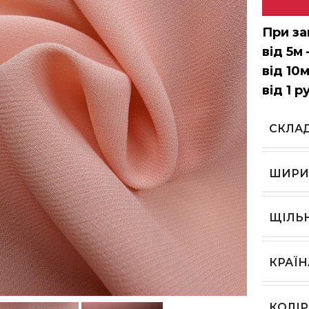
При за
від 5м 
від 10м
від 1 р
СКЛА
ШИРИ
ЩІЛЬ
КРАЇ
ь, щоб збільшити
КОЛІР