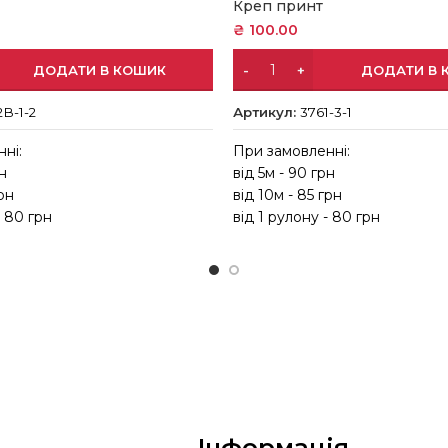
Креп принт
₴
100.00
ДОДАТИ В КОШИК
ДОДАТИ В 
2В-1-2
Артикул:
3761-3-1
ні:
При замовленні:
рн
від 5м - 90 грн
грн
від 10м - 85 грн
- 80 грн
від 1 рулону - 80 грн
Інформація