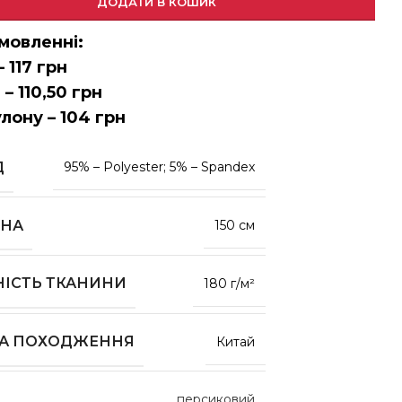
ДОДАТИ В КОШИК
мовленні:
– 117 грн
 – 110,50 грн
улону – 104 грн
Д
95% – Polyester; 5% – Spandex
НА
150 см
НІСТЬ ТКАНИНИ
180 г/м²
НА ПОХОДЖЕННЯ
Китай
персиковий