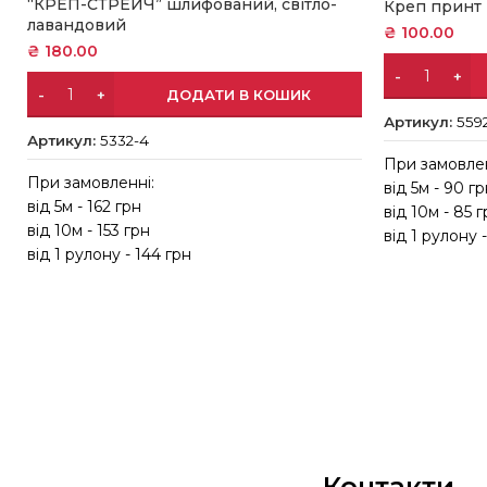
“КРЕП-СТРЕЙЧ” шлифований, світло-
Креп принт
лавандовий
₴
100.00
₴
180.00
ДОДАТИ В КОШИК
Артикул:
559
Артикул:
5332-4
При замовлен
При замовленні:
від 5м - 90 г
від 5м - 162 грн
від 10м - 85 
від 10м - 153 грн
від 1 рулону 
від 1 рулону - 144 грн
Контакти