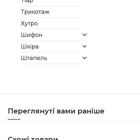
Тіар
Трикотаж
Хутро
Шифон
Шкіра
Штапель
Переглянуті вами раніше
Схожі товари