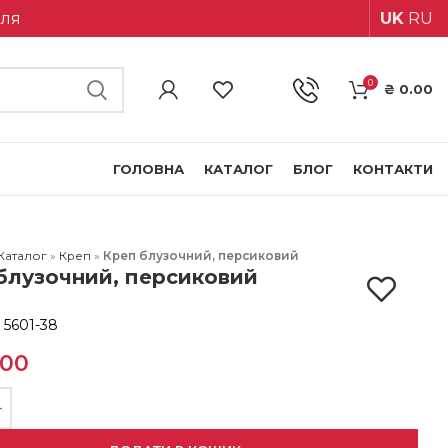
іля
UK
RU
0
₴
0.00
ГОЛОВНА
КАТАЛОГ
БЛОГ
КОНТАКТИ
Каталог
»
Креп
»
Креп блузочний, персиковий
блузочний, персиковий
:
5601-38
.00