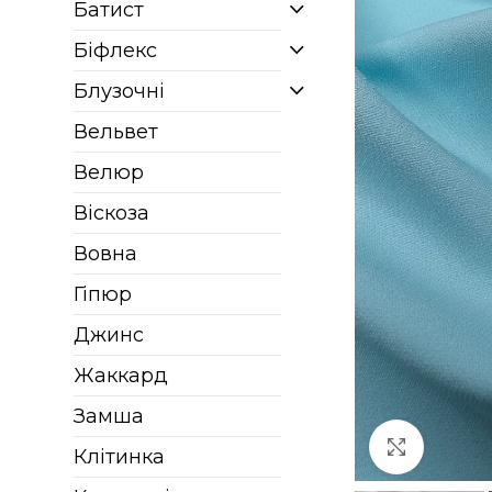
Батист
Біфлекс
Блузочні
Вельвет
Велюр
Віскоза
Вовна
Гіпюр
Джинс
Жаккард
Замша
Клацніт
Клітинка