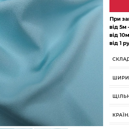
При за
від 5м 
від 10м
від 1 р
СКЛА
ШИРИ
ЩІЛЬ
КРАЇ
ь, щоб збільшити