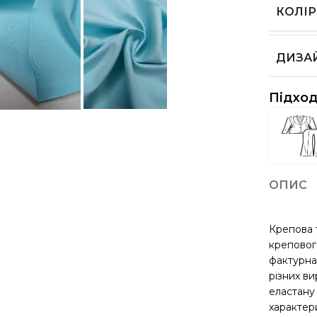
КОЛІР
ДИЗА
Підход
ОПИС
Крепова 
креповог
фактурна
різних ви
еластану
характери