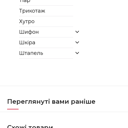
Тіар
Трикотаж
Хутро
Шифон
Шкіра
Штапель
Переглянуті вами раніше
Схожі товари