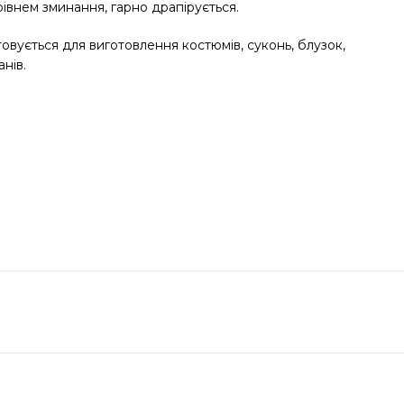
івнем зминання, гарно драпірується.
овується для виготовлення костюмів, суконь, блузок,
нів.