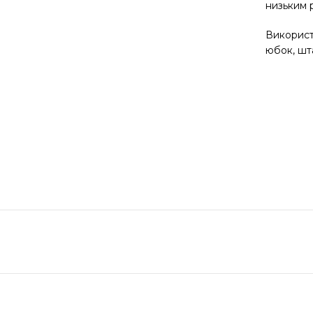
низьким р
Використ
юбок, шта