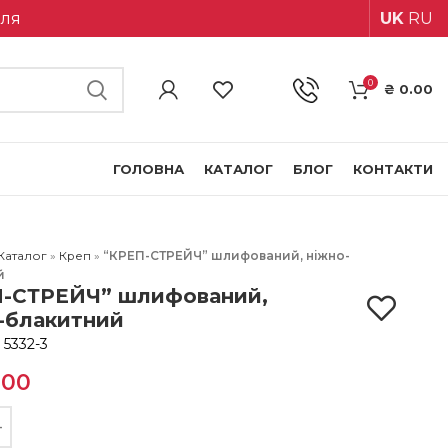
іля
UK
RU
0
₴
0.00
ГОЛОВНА
КАТАЛОГ
БЛОГ
КОНТАКТИ
Каталог
»
Креп
»
“КРЕП-СТРЕЙЧ” шлифований, ніжно-
й
-СТРЕЙЧ” шлифований,
-блакитний
:
5332-3
.00