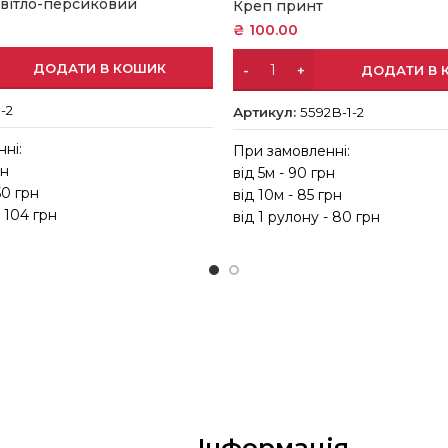
світло-персиковий
Креп принт
₴
100.00
ДОДАТИ В КОШИК
ДОДАТИ В 
-2
Артикул:
5592В-1-2
ні:
При замовленні:
рн
від 5м - 90 грн
50 грн
від 10м - 85 грн
- 104 грн
від 1 рулону - 80 грн
Інформація