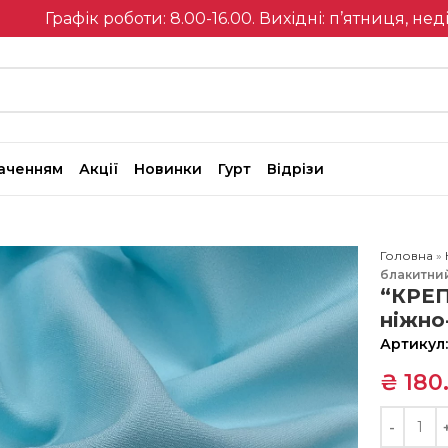
Графік роботи: 8.00-16.00. Вихідні: п’ятниця, нед
наченням
Акції
Новинки
Гурт
Відрізи
Головна
»
блакитни
“КРЕП
ніжно
Артикул
₴
180