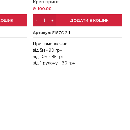
Креп принт
₴
100.00
КОШИК
ДОДАТИ В КОШИК
Артикул:
5187C-2-1
При замовленні:
в
від 5м - 90 грн
в
від 10м - 85 грн
від 1 рулону - 80 грн