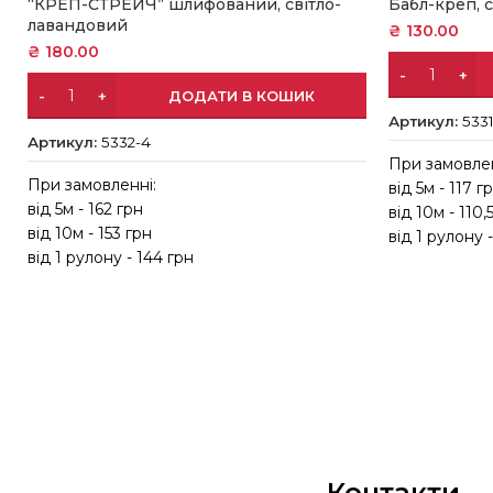
“КРЕП-СТРЕЙЧ” шлифований, світло-
Бабл-креп, 
лавандовий
₴
130.00
₴
180.00
ДОДАТИ В КОШИК
Артикул:
5331
Артикул:
5332-4
При замовлен
При замовленні:
від 5м - 117 г
від 5м - 162 грн
від 10м - 110,
від 10м - 153 грн
від 1 рулону 
від 1 рулону - 144 грн
Контакти