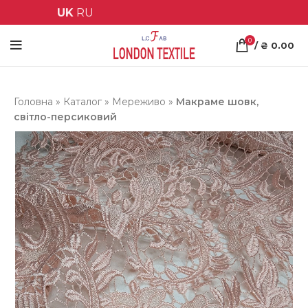
UK
RU
0
/
₴
0.00
Головна
»
Каталог
»
Мереживо
»
Макраме шовк,
світло-персиковий