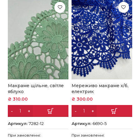
Макраме щільне, світле
Мереживо макраме х/б,
М
яблуко
електрик
н
₴
310.00
₴
300.00
₴
Артикул:
7282-12
Артикул:
6690-5
А
При замовленні:
При замовленні:
Пр