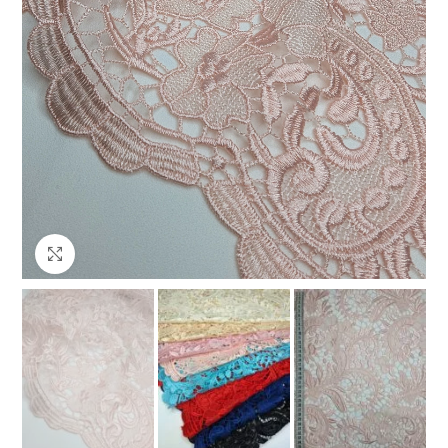
Клацніть, щоб збільшити