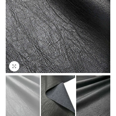
Клацніть, щоб збільшити