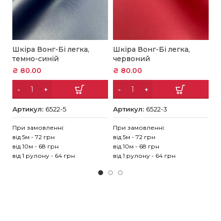
Шкіра Вонг-Бі легка,
Шкіра Вонг-Бі легка,
Ш
темно-синій
червоний
з
₴
80.00
₴
80.00
₴
Артикул:
6522-5
Артикул:
6522-3
А
При замовленні:
При замовленні:
Пр
від 5м - 72 грн
від 5м - 72 грн
ві
від 10м - 68 грн
від 10м - 68 грн
ві
від 1 рулону - 64 грн
від 1 рулону - 64 грн
ві