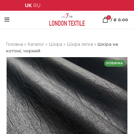
UK
RU
0
/
₴
0.00
Головна
»
Каталог
»
Шкіра
»
Шкіра легка
»
Шкіра на
котоні, чорний
НОВИНКА