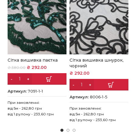
Сітка вишивка паєтка
Сітка вишивка шнурок,
С
чорний
е
₴
292.00
₴
380.00
₴
292.00
₴
Артикул:
7091-1-1
Артикул:
8006-1-5
А
При замовленні:
від 5м - 262,80 грн
При замовленні:
Пр
від 1 рулону - 233,60 грн
від 5м - 262,80 грн
ві
від 1 рулону - 233,60 грн
ві