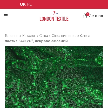
UK
RU
0
/
₴
0.00
Головна
»
Каталог
»
Сітка
»
Сітка вишивка
»
Сітка
паєтка “АЖУР”, яскраво-зелений