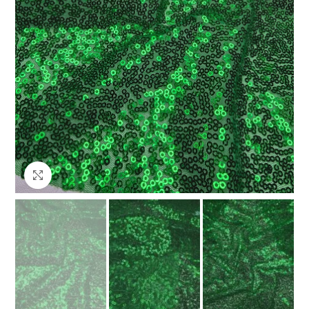
Клацніть, щоб збільшити