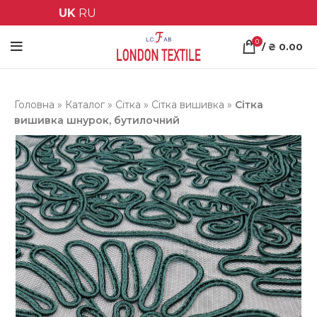
UK
RU
0
/
₴
0.00
Головна
»
Каталог
»
Сітка
»
Сітка вишивка
»
Сітка
вишивка шнурок, бутилочний