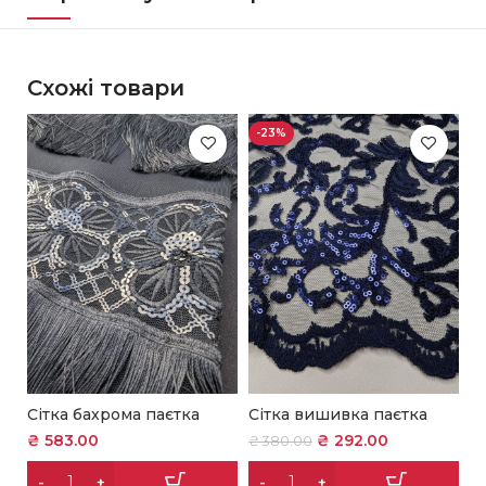
Схожі товари
-23%
Сітка бахрома паєтка
Сітка вишивка паєтка
С
с
₴
583.00
₴
292.00
₴
380.00
₴