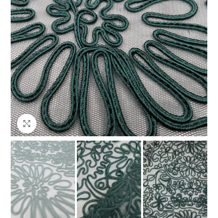
Клацніть, щоб збільшити