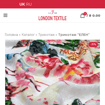
UK
RU
0
/
₴
0.00
Головна
»
Каталог
»
Трикотаж
»
Трикотаж “ЕЛЕН”
-31%