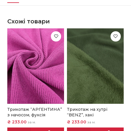
Схожі товари
Трикотаж “АРГЕНТИНА”
Трикотаж на хутрі
Т
з начосом, фуксія
“BENZ”, хакі
“
₴
233.00
₴
233.00
₴
за м.
за м.