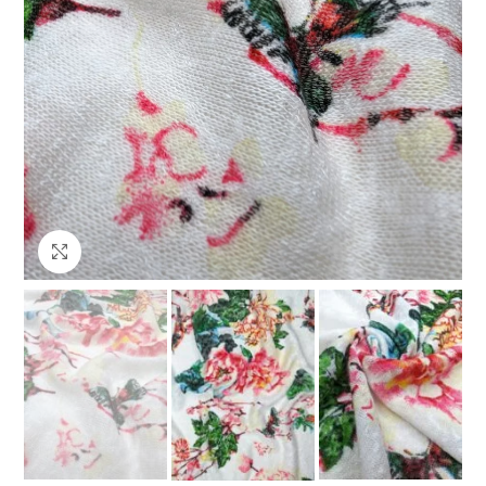
Клацніть, щоб збільшити