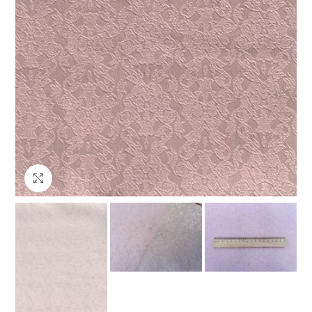
Клацніть, щоб збільшити