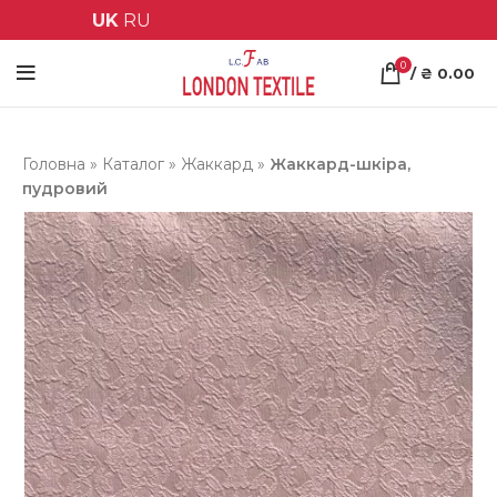
UK
RU
0
/
₴
0.00
Головна
»
Каталог
»
Жаккард
»
Жаккард-шкіра,
пудровий