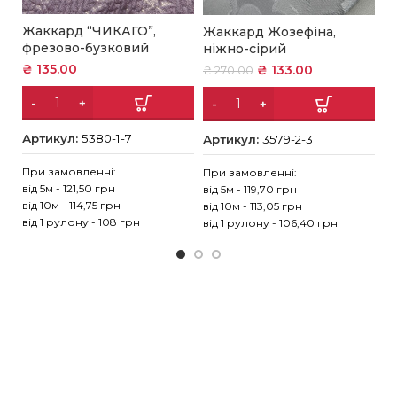
Жаккард “ЧИКАГО”,
Жаккард Жозефіна,
Ж
фрезово-бузковий
ніжно-сірий
б
₴
135.00
₴
133.00
₴
₴
270.00
Артикул:
5380-1-7
Артикул:
3579-2-3
А
При замовленні:
При замовленні:
Пр
від 5м - 121,50 грн
від 5м - 119,70 грн
ві
від 10м - 114,75 грн
від 10м - 113,05 грн
ві
від 1 рулону - 108 грн
від 1 рулону - 106,40 грн
ві