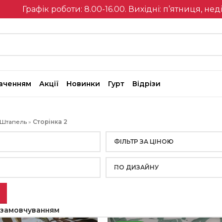
Графік роботи: 8.00-16.00. Вихідні: п’ятниця, нед
наченням
Акції
Новинки
Гурт
Відрізи
Штапель
»
Сторінка 2
Я
ФІЛЬТР ЗА ЦІНОЮ
ПО ДИЗАЙНУ