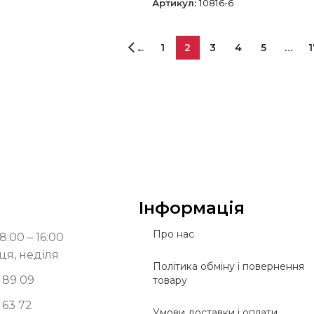
Артикул:
10816-6
1
2
3
4
5
…
1
←
Інформація
Про нас
8:00 – 16:00
ця, неділя
Політика обміну і повернення
 89 09
товару
 63 72
Умови доставки і оплати