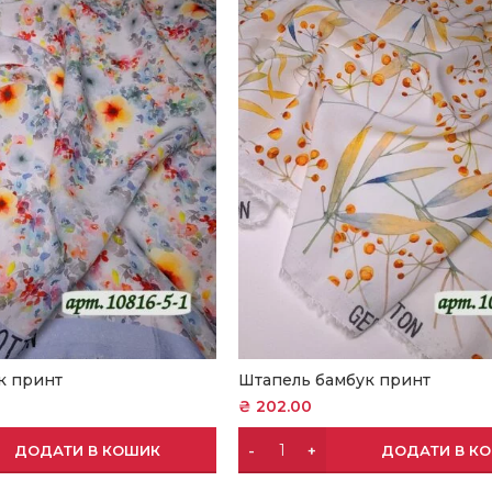
к принт
Штапель бамбук принт
₴
202.00
ДОДАТИ В КОШИК
ДОДАТИ В К