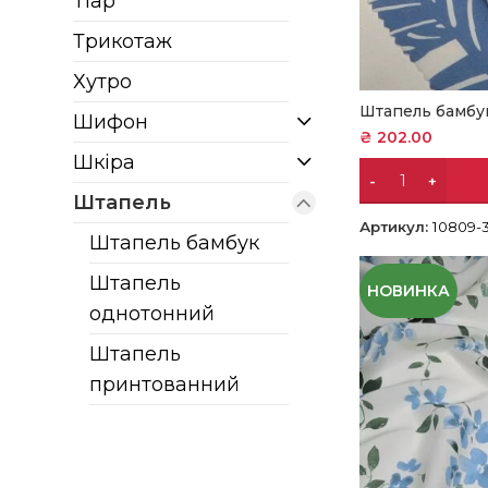
Тіар
Трикотаж
Хутро
Штапель бамбу
Шифон
₴
202.00
Шкіра
Штапель
Артикул:
10809-3
Штапель бамбук
Штапель
НОВИНКА
однотонний
Штапель
принтованний