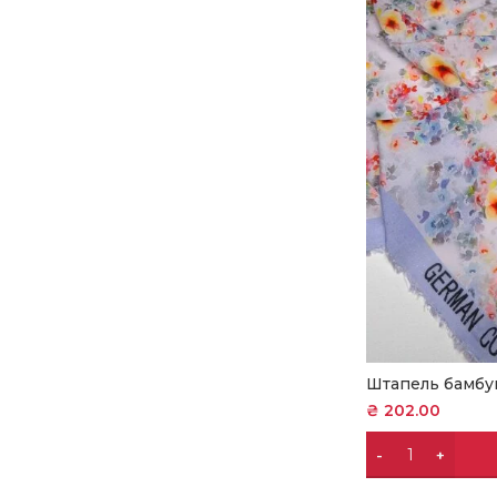
Штапель бамбу
₴
202.00