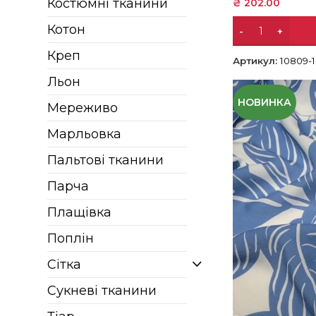
Костюмні тканини
₴
202.00
Котон
Креп
Артикул:
10809-1
Льон
НОВИНКА
Мереживо
Марльовка
Пальтові тканини
Парча
Плащівка
Поплін
Сітка
Сукневі тканини