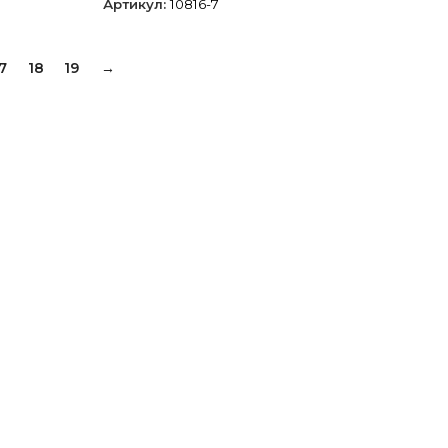
Артикул:
10816-7
7
18
19
→