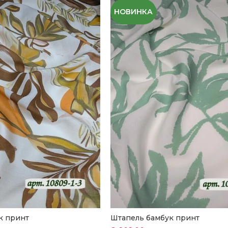
НОВИНКА
к принт
Штапель бамбук принт