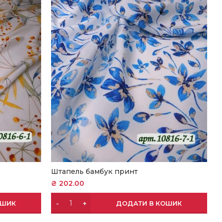
Штапель бамбук принт
₴
202.00
ОШИК
ДОДАТИ В КОШИК