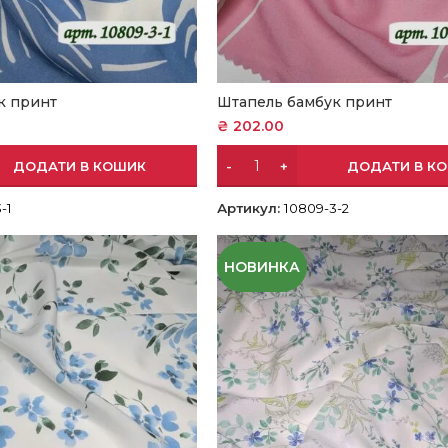
к принт
Штапель бамбук принт
₴
202.00
ДОДАТИ В КОШИК
ДОДАТИ В К
-1
Артикул:
10809-3-2
НОВИНКА