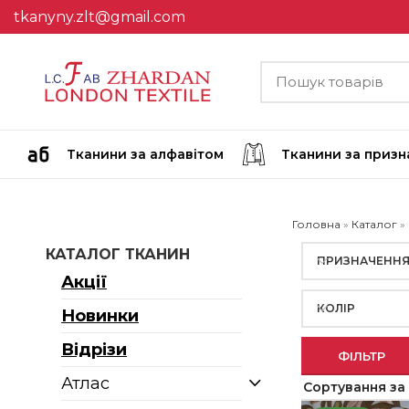
tkanyny.zlt@gmail.com
Тканини за алфавітом
Тканини за приз
Головна
»
Каталог
»
КАТАЛОГ ТКАНИН
ПРИЗНАЧЕНН
Акції
КОЛІР
Новинки
Відрізи
ФІЛЬТР
Атлас