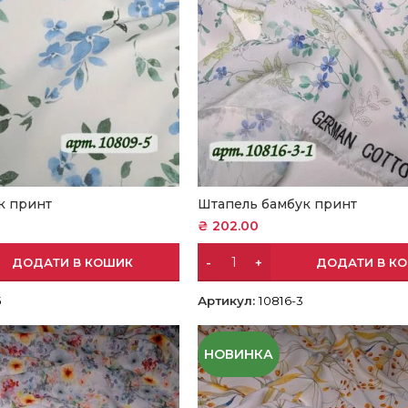
к принт
Штапель бамбук принт
₴
202.00
ДОДАТИ В КОШИК
ДОДАТИ В К
5
Артикул:
10816-3
НОВИНКА