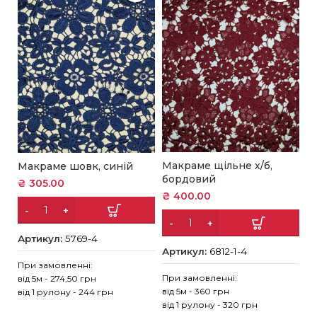
Макраме щільне х/б,
Макраме шовк, синій
М
бордовий
я
₴
305.00
₴
400.00
₴
Артикул:
5769-4
Артикул:
6812-1-4
А
При замовленні:
При замовленні:
від 5м - 274,50 грн
Пр
від 5м - 360 грн
від 1 рулону - 244 грн
ві
від 1 рулону - 320 грн
ві