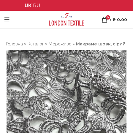
UK
RU
0
/
₴
0.00
Головна
»
Каталог
»
Мереживо
»
Макраме шовк, сірий