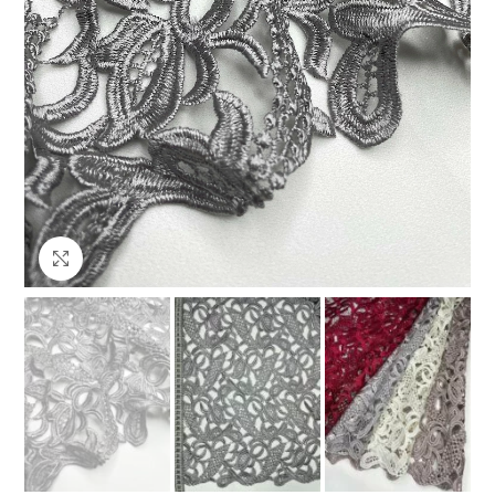
Клацніть, щоб збільшити