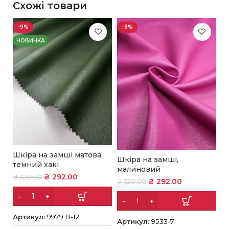
Схожі товари
-9%
-9%
НОВИНКА
Шкіра на замші матова,
Шкіра на замші,
Ш
темний хакі
малиновий
р
₴
292.00
₴
320.00
₴
292.00
₴
320.00
₴
Артикул:
9979 В-12
Артикул:
9533-7
А