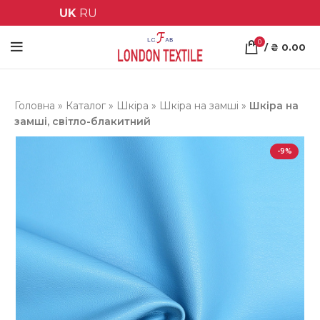
UK
RU
0
/
₴
0.00
Головна
»
Каталог
»
Шкіра
»
Шкіра на замші
»
Шкіра на
замші, світло-блакитний
-9%