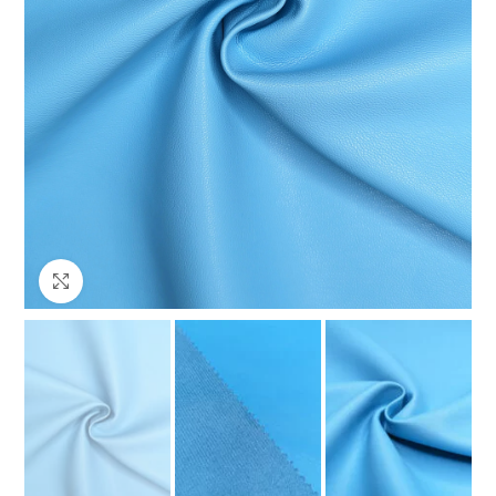
Клацніть, щоб збільшити