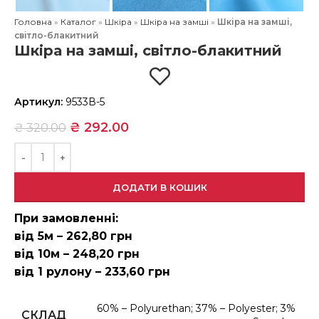
Головна
»
Каталог
»
Шкіра
»
Шкіра на замші
»
Шкіра на замші,
світло-блакитний
Шкіра на замші, світло-блакитний
Артикул:
9533В-5
₴
292.00
₴
320.00
ДОДАТИ В КОШИК
При замовленні:
від 5м – 262,80 грн
від 10м – 248,20 грн
від 1 рулону – 233,60 грн
60% – Polyurethan; 37% – Polyester; 3%
СКЛАД